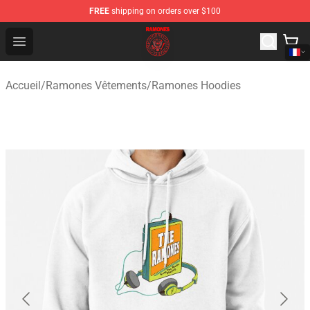
FREE
shipping on orders over $100
Ramones Store - Official Ramones Merchandise Shop
Open menu
Accueil
/
Ramones Vêtements
/
Ramones Hoodies