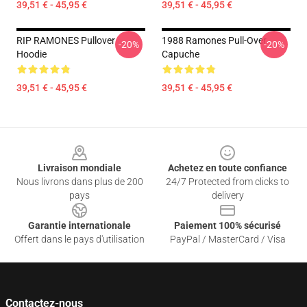
39,51 € - 45,95 €
39,51 € - 45,95 €
RIP RAMONES Pullover
1988 Ramones Pull-Over
-20%
-20%
Hoodie
Capuche
39,51 € - 45,95 €
39,51 € - 45,95 €
Footer
Livraison mondiale
Achetez en toute confiance
Nous livrons dans plus de 200
24/7 Protected from clicks to
pays
delivery
Garantie internationale
Paiement 100% sécurisé
Offert dans le pays d'utilisation
PayPal / MasterCard / Visa
Contactez-nous