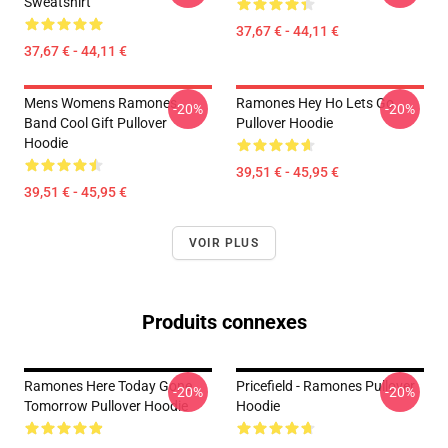
Sweatshirt
37,67 € - 44,11 €
37,67 € - 44,11 €
Mens Womens Ramones
Ramones Hey Ho Lets Go
-20%
-20%
Band Cool Gift Pullover
Pullover Hoodie
Hoodie
39,51 € - 45,95 €
39,51 € - 45,95 €
VOIR PLUS
Produits connexes
Ramones Here Today Gone
Pricefield - Ramones Pullover
-20%
-20%
Tomorrow Pullover Hoodie
Hoodie