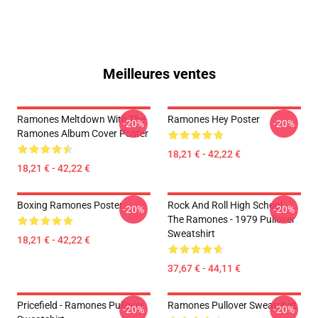
Meilleures ventes
Ramones Meltdown With The
Ramones Hey Poster
-20%
-20%
Ramones Album Cover Poster
18,21 € - 42,22 €
18,21 € - 42,22 €
Boxing Ramones Poster
Rock And Roll High School -
-20%
-20%
The Ramones - 1979 Pullover
Sweatshirt
18,21 € - 42,22 €
37,67 € - 44,11 €
Pricefield - Ramones Pullover
Ramones Pullover Sweatshirt
-20%
-20%