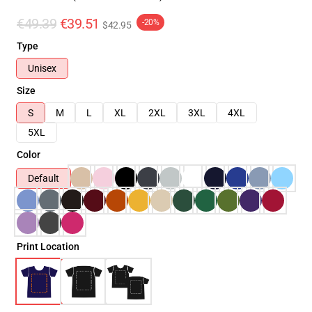
€49.39
€39.51
-20%
$42.95
Type
Unisex
Size
S
M
L
XL
2XL
3XL
4XL
5XL
Color
Default
Print Location