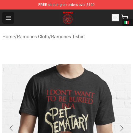
FREE
shipping on orders over $100
Ramones Store - Official Ramones Merchandise Shop
Open menu
Home
/
Ramones Cloth
/
Ramones T-shirt