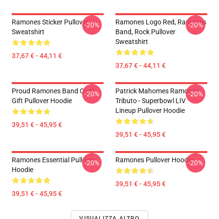
Ramones Sticker Pullover
Ramones Logo Red, Ramones
-20%
-20%
Sweatshirt
Band, Rock Pullover
Sweatshirt
37,67 € - 44,11 €
37,67 € - 44,11 €
Proud Ramones Band Cool
Patrick Mahomes Ramones
-20%
-20%
Gift Pullover Hoodie
Tributo - Superbowl LIV
Lineup Pullover Hoodie
39,51 € - 45,95 €
39,51 € - 45,95 €
Ramones Essential Pullover
Ramones Pullover Hoodie
-20%
-20%
Hoodie
39,51 € - 45,95 €
39,51 € - 45,95 €
VISUALIZZA ALTRO