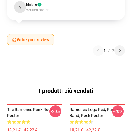
Nolan
N
Verified owner
Write your review
1
/
2
I prodotti più venduti
The Ramones Punk Rock
Ramones Logo Red, Ramones
-20%
-20%
Poster
Band, Rock Poster
18,21 € - 42,22 €
18,21 € - 42,22 €