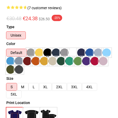
(7 customer reviews)
€30.48
€24.38
-20%
$26.50
Type
Unisex
Color
Default
Size
S
M
L
XL
2XL
3XL
4XL
5XL
Print Location