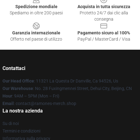
Spedizione mondiale
Acquista in tutta sicurezza
Spediamo in oltre 200 paesi
Protetto 24/7 dai clic alla
consegna
Garanzia internazionale
Pagamento sicuro al 100%
Offerto nel paese di utilizzo
PayPal / MasterCard / Visa
Contattaci
Our Head Office
: 11321 La Questa Dr Danville, Ca 94526, Us
Our Warehouse
: No. 28 Fuxingmennei Street, Dehui City, Beijing, CN
Hour
: 9AM – 5PM (Mon – Fri)
Email
: contact@ramones-merch.shop
La nostra azienda
Su di noi
Termini e condizioni
Informativa sulla privacy