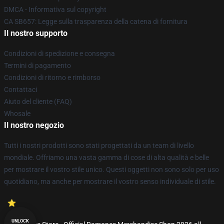
DMCA - Informativa sul copyright
CA SB657: Legge sulla trasparenza della catena di fornitura
Il nostro supporto
Condizioni di spedizione e consegna
Termini di pagamento
Condizioni di ritorno e rimborso
Contattaci
Aiuto del cliente (FAQ)
Whosale
Il nostro negozio
Tutti i nostri prodotti sono stati progettati da un team di livello
mondiale. Offriamo una vasta gamma di cose di alta qualità e belle
per mostrare il vostro stile unico. Questi oggetti non sono solo per uso
quotidiano, ma anche per mostrare il vostro senso individuale di stile.
UNLOCK