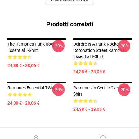
Prodotti correlati
The Ramones Punk Rock
Deirdre Is A Punk Rocker -
-20%
-20%
Essential T-Shirt
Coronation Street Ramones
Essential T-Shirt
24,38 € - 28,06 €
24,38 € - 28,06 €
Ramones Essential T-Shirt
Ramones In Cyrillic Classic T-
-20%
-20%
Shirt
24,38 € - 28,06 €
24,38 € - 28,06 €
Footer