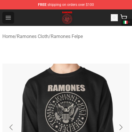
FREE
shipping on orders over $100
Ramones Store - Official Ramones Merchandise Shop
Open menu
Home
/
Ramones Cloth
/
Ramones Felpe