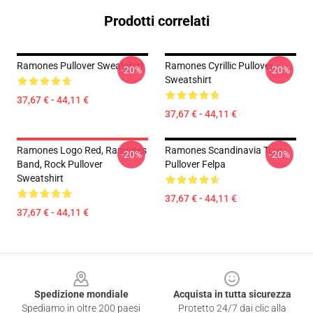
Prodotti correlati
Ramones Pullover Sweatshirt
Ramones Cyrillic Pullover
-20%
-20%
Sweatshirt
37,67 € - 44,11 €
37,67 € - 44,11 €
Ramones Logo Red, Ramones
Ramones Scandinavia Tour
-20%
-20%
Band, Rock Pullover
Pullover Felpa
Sweatshirt
37,67 € - 44,11 €
37,67 € - 44,11 €
Footer
Spedizione mondiale
Acquista in tutta sicurezza
Spediamo in oltre 200 paesi
Protetto 24/7 dai clic alla