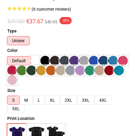
(6 customer reviews)
€47.09
€37.67
-20%
$40.95
Type
Unisex
Color
Default
Size
S
M
L
XL
2XL
3XL
4XL
5XL
Print Location