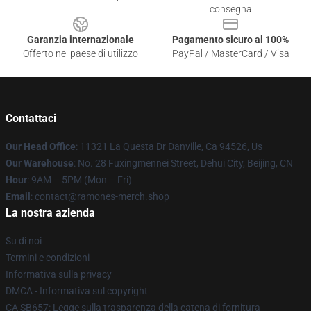
consegna
Garanzia internazionale
Pagamento sicuro al 100%
Offerto nel paese di utilizzo
PayPal / MasterCard / Visa
Contattaci
Our Head Office
: 11321 La Questa Dr Danville, Ca 94526, Us
Our Warehouse
: No. 28 Fuxingmennei Street, Dehui City, Beijing, CN
Hour
: 9AM – 5PM (Mon – Fri)
Email
: contact@ramones-merch.shop
La nostra azienda
Su di noi
Termini e condizioni
Informativa sulla privacy
DMCA - Informativa sul copyright
CA SB657: Legge sulla trasparenza della catena di fornitura