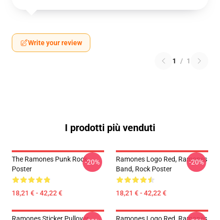
Write your review
1
/
1
I prodotti più venduti
The Ramones Punk Rock
Ramones Logo Red, Ramones
-20%
-20%
Poster
Band, Rock Poster
18,21 € - 42,22 €
18,21 € - 42,22 €
Ramones Sticker Pullover
Ramones Logo Red, Ramones