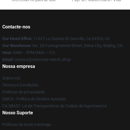
Contacte-nos
Our Head Office
: 11321 La Questa Dr Danville, Ca 94526, Us
Our Warehouse
: No. 28 Fuxingmennei Street, Dehui City, Beijing, CN
Hour
: 9AM – 5PM (Mon – Fri)
Email
: contact@ramones-merch.shop
Nossa empresa
Sobre nós
Termos e Condições
Políticas de privacidade
DMCA - Política de Direitos Autorais
CA SB657: Lei de Transparência de Cadeia de Suprimentos
Nosso Suporte
Políticas de envio e entrega