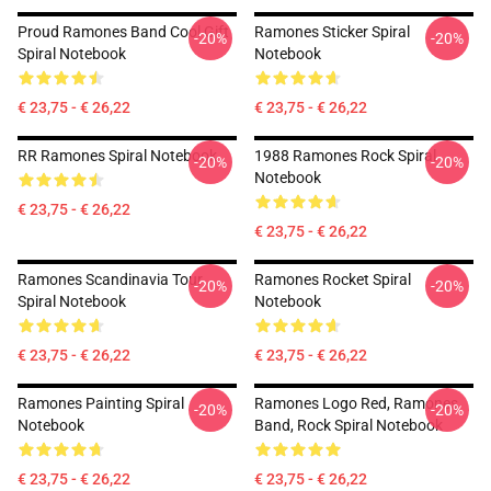
Proud Ramones Band Cool Gift
Ramones Sticker Spiral
-20%
-20%
Spiral Notebook
Notebook
€ 23,75 - € 26,22
€ 23,75 - € 26,22
RR Ramones Spiral Notebook
1988 Ramones Rock Spiral
-20%
-20%
Notebook
€ 23,75 - € 26,22
€ 23,75 - € 26,22
Ramones Scandinavia Tour
Ramones Rocket Spiral
-20%
-20%
Spiral Notebook
Notebook
€ 23,75 - € 26,22
€ 23,75 - € 26,22
Ramones Painting Spiral
Ramones Logo Red, Ramones
-20%
-20%
Notebook
Band, Rock Spiral Notebook
€ 23,75 - € 26,22
€ 23,75 - € 26,22