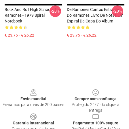
Rock And Roll High School - The
De Ramones Contos Estranhos
-20%
-20%
Ramones - 1979 Spiral
Do Ramones Livro De Notas Em
Notebook
Espiral Da Capa Do Álbum
€ 23,75 - € 26,22
€ 23,75 - € 26,22
Footer
Envio mundial
Compre com confiança
Enviamos para mais de 200 países
Protegido 24/7, do clique à
entrega
Garantia internacional
Pagamento 100% seguro
Oferecido no país de uso
PayPal / MasterCard / Visa