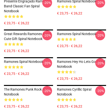
Presente Engraçado Ramones
Ramones Spiral Notebook
-20%
-20%
Band Classic Fan Spiral
Notebook
€ 23,75 - € 26,22
€ 23,75 - € 26,22
Great Rewards Ramones Band
Ramones Spiral Notebook
-20%
-20%
Cute Gift Spiral Notebook
€ 23,75 - € 26,22
€ 23,75 - € 26,22
Ramones Spiral Notebook
Ramones Hey Ho Lets Go Spiral
-20%
-20%
Notebook
€ 23,75 - € 26,22
€ 23,75 - € 26,22
The Ramones Punk Rock Spiral
Ramones Cyrillic Spiral
-20%
-20%
Notebook
Notebook
€ 23,75 - € 26,22
€ 23,75 - € 26,22