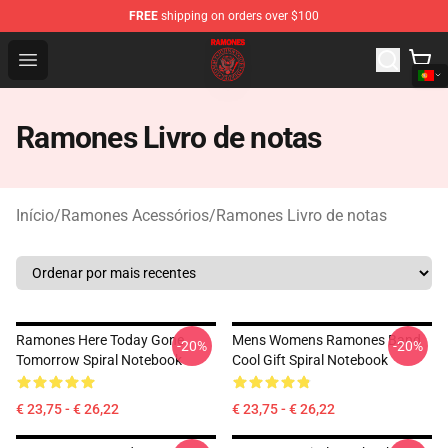
FREE
shipping on orders over $100
Ramones Store - Official Ramones Merchandise Shop
Open menu
Ramones Livro de notas
Início
/
Ramones Acessórios
/
Ramones Livro de notas
Ramones Here Today Gone
Mens Womens Ramones Band
-20%
-20%
Tomorrow Spiral Notebook
Cool Gift Spiral Notebook
€ 23,75 - € 26,22
€ 23,75 - € 26,22