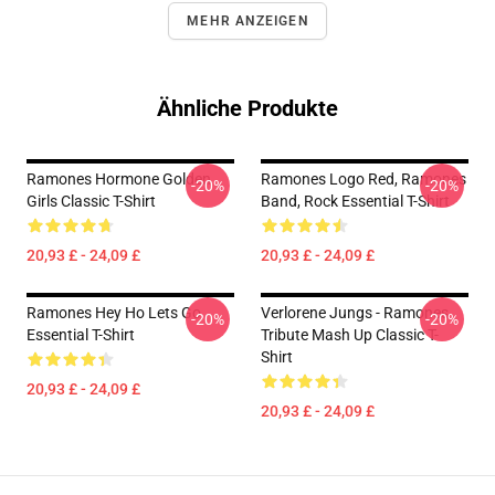
MEHR ANZEIGEN
Ähnliche Produkte
Ramones Hormone Golden
Ramones Logo Red, Ramones
-20%
-20%
Girls Classic T-Shirt
Band, Rock Essential T-Shirt
20,93 £ - 24,09 £
20,93 £ - 24,09 £
Ramones Hey Ho Lets Go
Verlorene Jungs - Ramones
-20%
-20%
Essential T-Shirt
Tribute Mash Up Classic T-
Shirt
20,93 £ - 24,09 £
20,93 £ - 24,09 £
Footer