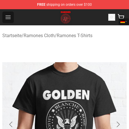
FREE
shipping on orders over $100
Ramones Store - Official Ramones Merchandise Shop
Open menu
Startseite
/
Ramones Cloth
/
Ramones T-Shirts