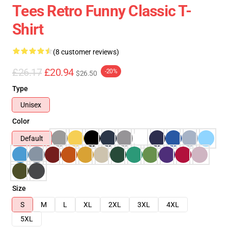
Tees Retro Funny Classic T-
Shirt
(8 customer reviews)
£26.17
£20.94
-20%
$26.50
Type
Unisex
Color
Default
Size
S
M
L
XL
2XL
3XL
4XL
5XL