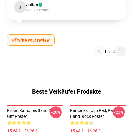
Julian
J
Verified owner
Write your review
1
/
2
Beste Verkäufer Produkte
Proud Ramones Band Cool
Ramones Logo Red, Ramones
-20%
-20%
Gift Poster
Band, Rock Poster
15,64 £ - 36,26 £
15,64 £ - 36,26 £