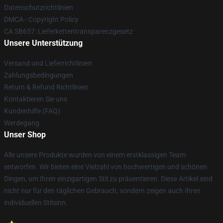
Datenschutzrichtlinien
DMCA - Copyright Policy
CA SB657: Lieferkettentransparenzgesetz
Unsere Unterstützung
Versand und Lieferrichtlinien
Zahlungsbedingungen
Return & Refund Richtlinien
Kontaktieren Sie uns
Kundenhilfe (FAQ)
Werdegang
Unser Shop
Alle unsere Produkte wurden von einem erstklassigen Team
entworfen. Wir bieten eine Vielzahl von hochwertigen und schönen
Dingen, um Ihren einzigartigen Stil zu präsentieren. Diese Artikel sind
nicht nur für den täglichen Gebrauch, sondern zeigen auch Ihren
individuellen Stilsinn.