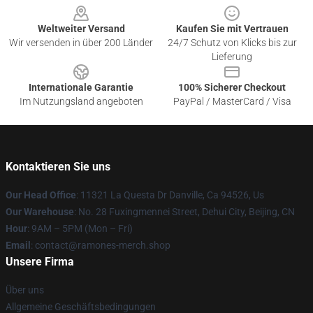
Weltweiter Versand
Kaufen Sie mit Vertrauen
Wir versenden in über 200 Länder
24/7 Schutz von Klicks bis zur
Lieferung
Internationale Garantie
100% Sicherer Checkout
Im Nutzungsland angeboten
PayPal / MasterCard / Visa
Kontaktieren Sie uns
Our Head Office
: 11321 La Questa Dr Danville, Ca 94526, Us
Our Warehouse
: No. 28 Fuxingmennei Street, Dehui City, Beijing, CN
Hour
: 9AM – 5PM (Mon – Fri)
Email
: contact@ramones-merch.shop
Unsere Firma
Über uns
Allgemeine Geschäftsbedingungen