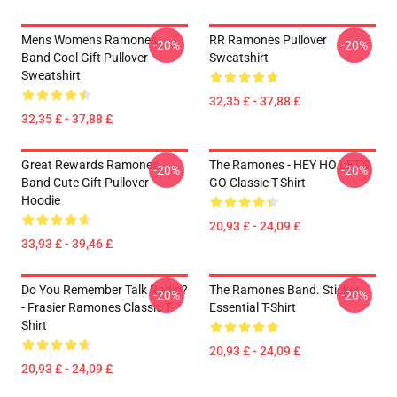
Mens Womens Ramones
RR Ramones Pullover
-20%
-20%
Band Cool Gift Pullover
Sweatshirt
Sweatshirt
32,35 £ - 37,88 £
32,35 £ - 37,88 £
Great Rewards Ramones
The Ramones - HEY HO LET'S
-20%
-20%
Band Cute Gift Pullover
GO Classic T-Shirt
Hoodie
20,93 £ - 24,09 £
33,93 £ - 39,46 £
Do You Remember Talk Radio?
The Ramones Band. Sticker
-20%
-20%
- Frasier Ramones Classic T-
Essential T-Shirt
Shirt
20,93 £ - 24,09 £
20,93 £ - 24,09 £