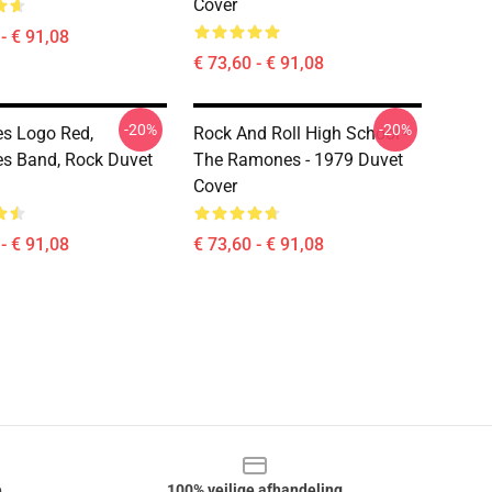
Cover
- € 91,08
€ 73,60 - € 91,08
-20%
-20%
s Logo Red,
Rock And Roll High School -
s Band, Rock Duvet
The Ramones - 1979 Duvet
Cover
- € 91,08
€ 73,60 - € 91,08
e
100% veilige afhandeling