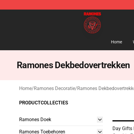
Ramones Store - Official Ramones Merchandise Shop
Home
Ramones Dekbedovertrekken
Home
/
Ramones Decoratie
/
Ramones Dekbedovertrekk
PRODUCTCOLLECTIES
Ramones Doek
Day Gift
Ramones Toebehoren