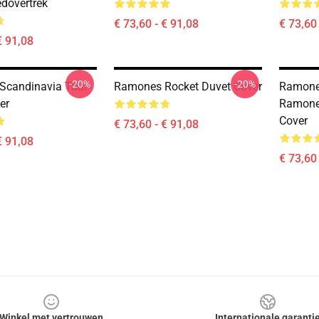
edovertrek
€ 73,60 - € 91,08
€ 73,60 
€ 91,08
-20%
-20%
Scandinavia Tour
Ramones Rocket Duvet Cover
Ramone
er
Ramone
Cover
€ 73,60 - € 91,08
€ 91,08
€ 73,60 
Winkel met vertrouwen
Internationale garanti