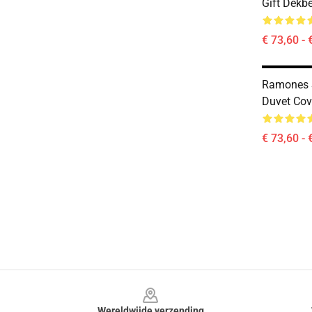
Gift Dekb
€ 73,60 - 
Ramones 
Duvet Cov
€ 73,60 - 
Footer
Wereldwijde verzending