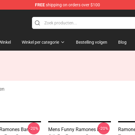
FREE
shipping on orders over $100
Winkel
Winkel per categorie
Bestelling volgen
Blog
en
-20%
-20%
s Ramones Band
Mens Funny Ramones Band
Ramone