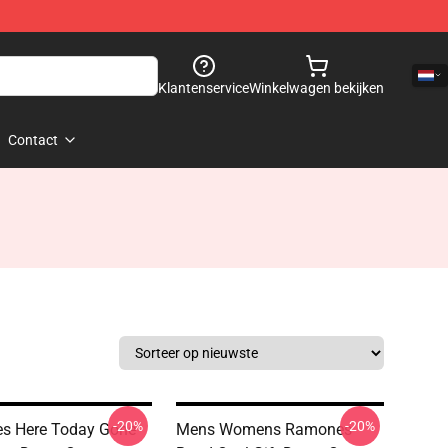
Klantenservice
Winkelwagen bekijken
Contact
-20%
-20%
s Here Today Gone
Mens Womens Ramones