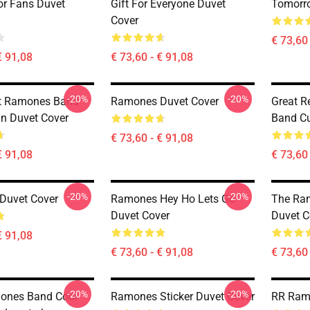
or Fans Duvet
Gift For Everyone Duvet
Tomorr
Cover
€ 73,60 
€ 91,08
€ 73,60 - € 91,08
-20%
-20%
ft Ramones Band
Ramones Duvet Cover
Great 
an Duvet Cover
Band Cu
€ 73,60 - € 91,08
€ 91,08
€ 73,60 
-20%
-20%
Duvet Cover
Ramones Hey Ho Lets Go
The Ra
Duvet Cover
Duvet C
€ 91,08
€ 73,60 - € 91,08
€ 73,60 
-20%
-20%
ones Band Cool
Ramones Sticker Duvet Cover
RR Ram