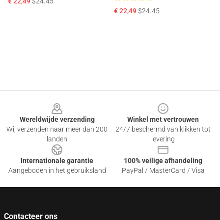
€ 22,49
$24.45
€ 22,49
$24.45
Footer
Wereldwijde verzending
Winkel met vertrouwen
Wij verzenden naar meer dan 200
24/7 beschermd van klikken tot
landen
levering
Internationale garantie
100% veilige afhandeling
Aangeboden in het gebruiksland
PayPal / MasterCard / Visa
Contacteer ons