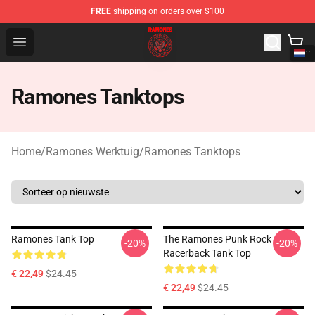
FREE
shipping on orders over $100
Ramones Store - Official Ramones Merchandise Shop
Open menu
Ramones Tanktops
Home
/
Ramones Werktuig
/
Ramones Tanktops
Ramones Tank Top
The Ramones Punk Rock
-20%
-20%
Racerback Tank Top
€ 22,49
$24.45
€ 22,49
$24.45