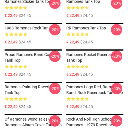
Ramones Sticker Tank Top
Ramones Tank Top
-20%
-20%
€ 22,49
$24.45
€ 22,49
$24.45
1988 Ramones Rock Tank Top
RR Ramones Tank Top
-20%
-20%
€ 22,49
$24.45
€ 22,49
$24.45
Proud Ramones Band Cool Gift
Ramones Rocket Racerback
-20%
-20%
Tank Top
Tank Top
€ 22,49
$24.45
€ 22,49
$24.45
Ramones Painting Racerback
Ramones Logo Red, Ramones
-20%
-20%
Tank Top
Band, Rock Racerback Tank Top
€ 22,49
$24.45
€ 22,49
$24.45
Of Ramones Weird Tales Of The
Rock And Roll High School - The
-20%
-20%
Ramones Album Cover Tank Top
Ramones - 1979 Racerback