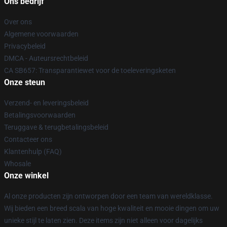
Ons bedrijf
Over ons
Algemene voorwaarden
Privacybeleid
DMCA - Auteursrechtbeleid
CA SB657: Transparantiewet voor de toeleveringsketen
Onze steun
Verzend- en leveringsbeleid
Betalingsvoorwaarden
Teruggave & terugbetalingsbeleid
Contacteer ons
Klantenhulp (FAQ)
Whosale
Onze winkel
Al onze producten zijn ontworpen door een team van wereldklasse.
Wij bieden een breed scala van hoge kwaliteit en mooie dingen om uw
unieke stijl te laten zien. Deze items zijn niet alleen voor dagelijks