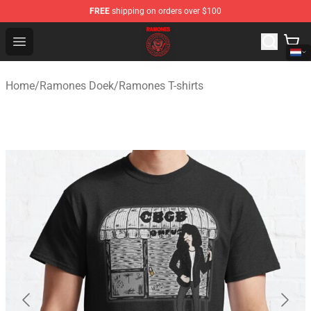
FREE
shipping on orders over $100
Ramones Store - Official Ramones Merchandise Shop
Open menu
Home
/
Ramones Doek
/
Ramones T-shirts