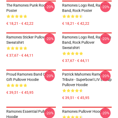
The Ramones Punk Rock
Ramones Logo Red, Ramones
-20%
-20%
Poster
Band, Rock Poster
€ 18,21 - € 42,22
€ 18,21 - € 42,22
Ramones Sticker Pullover
Ramones Logo Red, Ramones
-20%
-20%
Sweatshirt
Band, Rock Pullover
Sweatshirt
€ 37,67 - € 44,11
€ 37,67 - € 44,11
Proud Ramones Band Cool
Patrick Mahomes Ramones
-20%
-20%
Gift Pullover Hoodie
Tribute - Superbowl LIV Lineup
Pullover Hoodie
€ 39,51 - € 45,95
€ 39,51 - € 45,95
Ramones Essential Pullover
Ramones Pullover Hoodie
-20%
-20%
Hoodie