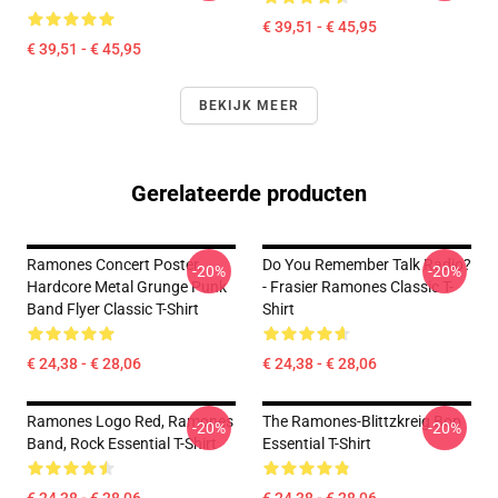
€ 39,51 - € 45,95
€ 39,51 - € 45,95
BEKIJK MEER
Gerelateerde producten
Ramones Concert Poster.
Do You Remember Talk Radio?
-20%
-20%
Hardcore Metal Grunge Punk
- Frasier Ramones Classic T-
Band Flyer Classic T-Shirt
Shirt
€ 24,38 - € 28,06
€ 24,38 - € 28,06
Ramones Logo Red, Ramones
The Ramones-Blittzkreig Bop
-20%
-20%
Band, Rock Essential T-Shirt
Essential T-Shirt