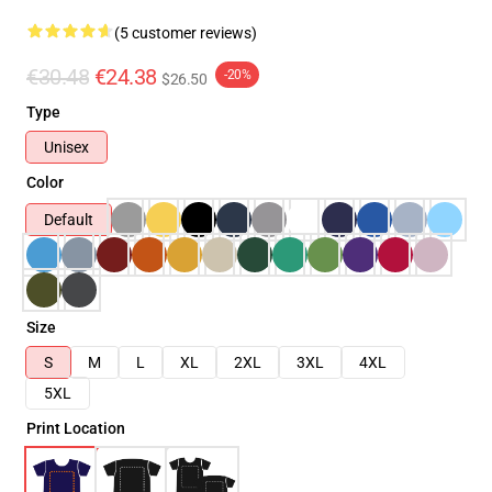
(5 customer reviews)
€30.48
€24.38
-20%
$26.50
Type
Unisex
Color
Default
Size
S
M
L
XL
2XL
3XL
4XL
5XL
Print Location