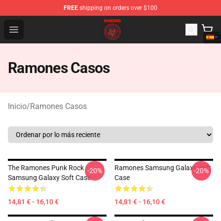
FREE
shipping on orders over $100
Ramones Store - Official Ramones Merchandise Shop
Open menu
Ramones Casos
Inicio
/
Ramones Casos
The Ramones Punk Rock
Ramones Samsung Galaxy Soft
-20%
-20%
Samsung Galaxy Soft Case
Case
14,81 € - 16,10 €
14,81 € - 16,10 €