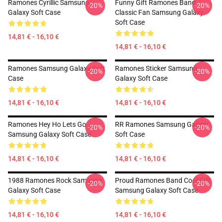
Ramones Cyrillic Samsung
Funny Gift Ramones Band
-20%
-20%
Galaxy Soft Case
Classic Fan Samsung Galaxy
Soft Case
14,81 € - 16,10 €
14,81 € - 16,10 €
Ramones Samsung Galaxy Soft
Ramones Sticker Samsung
-20%
-20%
Case
Galaxy Soft Case
14,81 € - 16,10 €
14,81 € - 16,10 €
Ramones Hey Ho Lets Go
RR Ramones Samsung Galaxy
-20%
-20%
Samsung Galaxy Soft Case
Soft Case
14,81 € - 16,10 €
14,81 € - 16,10 €
1988 Ramones Rock Samsung
Proud Ramones Band Cool Gift
-20%
-20%
Galaxy Soft Case
Samsung Galaxy Soft Case
14,81 € - 16,10 €
14,81 € - 16,10 €