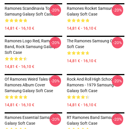
Ramones Scandinavia Tour
Ramones Rocket Samsung
-20%
-20%
Samsung Galaxy Soft Case
Galaxy Soft Case
14,81 € - 16,10 €
14,81 € - 16,10 €
Ramones Logo Red, Ramones
The Ramones Samsung Galaxy
-20%
-20%
Band, Rock Samsung Galaxy
Soft Case
Soft Case
14,81 € - 16,10 €
14,81 € - 16,10 €
Of Ramones Weird Tales Of The
Rock And Roll High School - The
-20%
-20%
Ramones Album Cover
Ramones - 1979 Samsung
Samsung Galaxy Soft Case
Galaxy Soft Case
14,81 € - 16,10 €
14,81 € - 16,10 €
Ramones Essential Samsung
RT Ramones Band Samsung
-20%
-20%
Galaxy Soft Case
Galaxy Soft Case