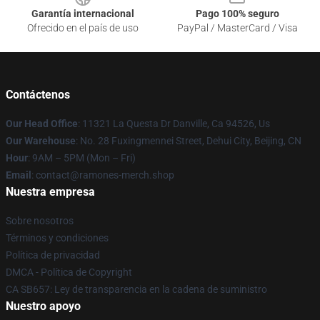
Garantía internacional
Pago 100% seguro
Ofrecido en el país de uso
PayPal / MasterCard / Visa
Contáctenos
Our Head Office
: 11321 La Questa Dr Danville, Ca 94526, Us
Our Warehouse
: No. 28 Fuxingmennei Street, Dehui City, Beijing, CN
Hour
: 9AM – 5PM (Mon – Fri)
Email
: contact@ramones-merch.shop
Nuestra empresa
Sobre nosotros
Términos y condiciones
Política de privacidad
DMCA - Política de Copyright
CA SB657: Ley de transparencia en la cadena de suministro
Nuestro apoyo