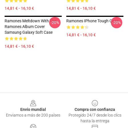
14,81 € - 16,10 €
14,81 € - 16,10 €
Ramones Meltdown With The
Ramones IPhone Tough Case
-20%
-20%
Ramones Album Cover
Samsung Galaxy Soft Case
14,81 € - 16,10 €
14,81 € - 16,10 €
Footer
Envío mundial
Compra con confianza
Enviamos a más de 200 países
Protegido 24/7 desde los clics
hasta la entrega