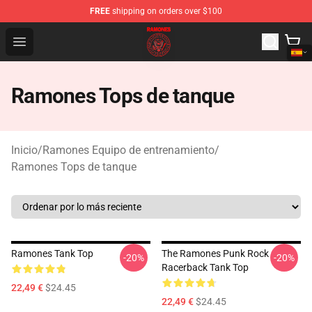
FREE
shipping on orders over $100
Ramones Store - Official Ramones Merchandise Shop
Open menu
Ramones Tops de tanque
Inicio
/
Ramones Equipo de entrenamiento
/
Ramones Tops de tanque
Ramones Tank Top
The Ramones Punk Rock
-20%
-20%
Racerback Tank Top
22,49 €
$24.45
22,49 €
$24.45