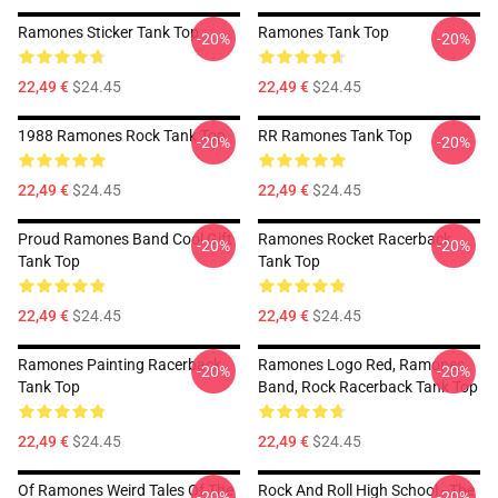
Ramones Sticker Tank Top
Ramones Tank Top
-20%
-20%
22,49 €
$24.45
22,49 €
$24.45
1988 Ramones Rock Tank Top
RR Ramones Tank Top
-20%
-20%
22,49 €
$24.45
22,49 €
$24.45
Proud Ramones Band Cool Gift
Ramones Rocket Racerback
-20%
-20%
Tank Top
Tank Top
22,49 €
$24.45
22,49 €
$24.45
Ramones Painting Racerback
Ramones Logo Red, Ramones
-20%
-20%
Tank Top
Band, Rock Racerback Tank Top
22,49 €
$24.45
22,49 €
$24.45
Of Ramones Weird Tales Of The
Rock And Roll High School - The
-20%
-20%