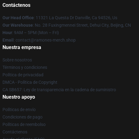
Contáctenos
Our Head Office
: 11321 La Questa Dr Danville, Ca 94526, Us
Our Warehouse
: No. 28 Fuxingmennei Street, Dehui City, Beijing, CN
Hour
: 9AM – 5PM (Mon – Fri)
Email
: contact@ramones-merch.shop
Nuestra empresa
Sobre nosotros
Términos y condiciones
Política de privacidad
DMCA - Política de Copyright
CA SB657: Ley de transparencia en la cadena de suministro
Nuestro apoyo
Políticas de envío
Condiciones de pago
Políticas de reembolso
Contáctenos