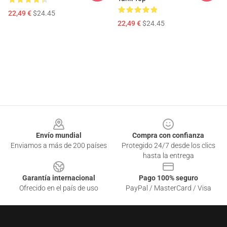
22,49 €
$24.45
22,49 €
$24.45
Footer
Envío mundial
Compra con confianza
Enviamos a más de 200 países
Protegido 24/7 desde los clics
hasta la entrega
Garantía internacional
Pago 100% seguro
Ofrecido en el país de uso
PayPal / MasterCard / Visa