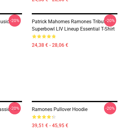
-20%
-20%
usic
Patrick Mahomes Ramones Tribute -
Superbowl LIV Lineup Essential T-Shirt
24,38 € - 28,06 €
-20%
-20%
assic Fan
Ramones Pullover Hoodie
39,51 € - 45,95 €