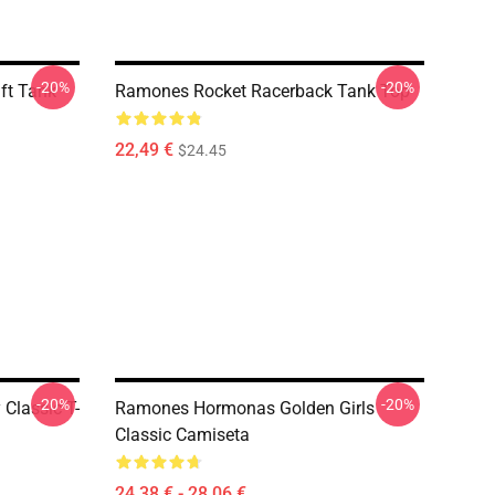
-20%
-20%
ft Tank
Ramones Rocket Racerback Tank Top
22,49 €
$24.45
-20%
-20%
Classic T-
Ramones Hormonas Golden Girls
Classic Camiseta
24,38 € - 28,06 €