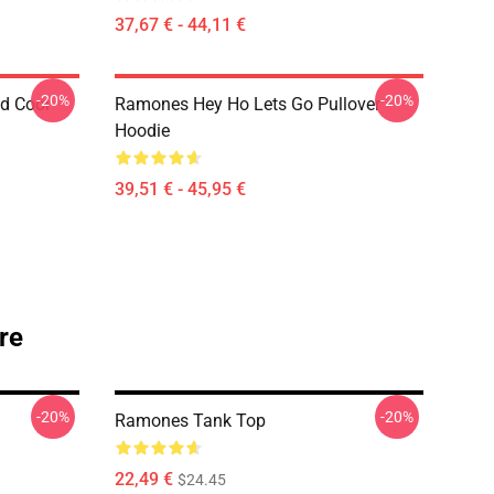
37,67 € - 44,11 €
-20%
-20%
d Cool
Ramones Hey Ho Lets Go Pullover
Hoodie
39,51 € - 45,95 €
re
-20%
-20%
Ramones Tank Top
22,49 €
$24.45