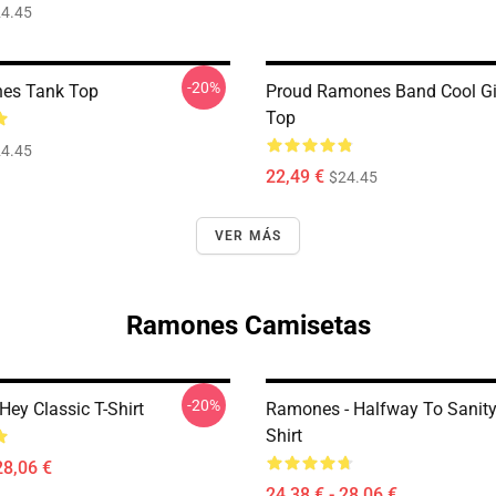
4.45
-20%
es Tank Top
Proud Ramones Band Cool Gi
Top
4.45
22,49 €
$24.45
VER MÁS
Ramones Camisetas
-20%
ey Classic T-Shirt
Ramones - Halfway To Sanity 
Shirt
28,06 €
24,38 € - 28,06 €