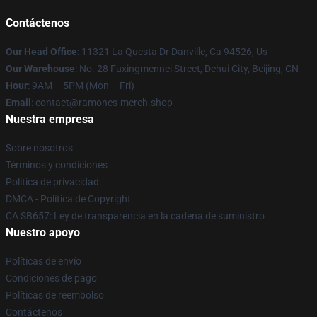
Contáctenos
Our Head Office
: 11321 La Questa Dr Danville, Ca 94526, Us
Our Warehouse
: No. 28 Fuxingmennei Street, Dehui City, Beijing, CN
Hour
: 9AM – 5PM (Mon – Fri)
Email
: contact@ramones-merch.shop
Nuestra empresa
Sobre nosotros
Términos y condiciones
Política de privacidad
DMCA - Política de Copyright
CA SB657: Ley de transparencia en la cadena de suministro
Nuestro apoyo
Políticas de envío
Condiciones de pago
Políticas de reembolso
Contáctenos