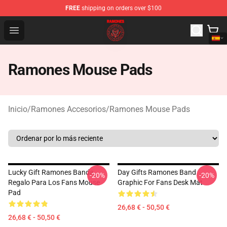
FREE
shipping on orders over $100
Ramones Store - Official Ramones Merchandise Shop
Open menu
Ramones Mouse Pads
Inicio
/
Ramones Accesorios
/
Ramones Mouse Pads
Lucky Gift Ramones Banda
Day Gifts Ramones Band
-20%
-20%
Regalo Para Los Fans Mouse
Graphic For Fans Desk Mat
Pad
26,68 € - 50,50 €
26,68 € - 50,50 €