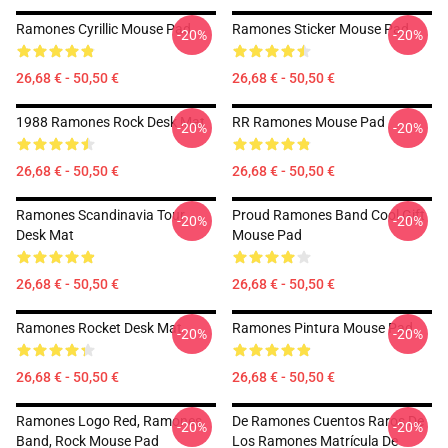
Ramones Cyrillic Mouse Pad
Ramones Sticker Mouse Pad
-20%
-20%
26,68 € - 50,50 €
26,68 € - 50,50 €
1988 Ramones Rock Desk Mat
RR Ramones Mouse Pad
-20%
-20%
26,68 € - 50,50 €
26,68 € - 50,50 €
Ramones Scandinavia Tour
Proud Ramones Band Cool Gift
-20%
-20%
Desk Mat
Mouse Pad
26,68 € - 50,50 €
26,68 € - 50,50 €
Ramones Rocket Desk Mat
Ramones Pintura Mouse Pad
-20%
-20%
26,68 € - 50,50 €
26,68 € - 50,50 €
Ramones Logo Red, Ramones
De Ramones Cuentos Raros De
-20%
-20%
Band, Rock Mouse Pad
Los Ramones Matrícula De