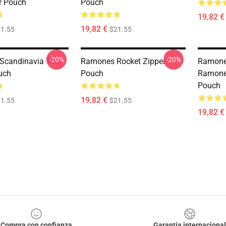
er Pouch
Pouch
19,82 €
19,82 €
1.55
$21.55
-20%
-20%
Scandinavia Tour
Ramones Rocket Zipper
Ramone
uch
Pouch
Ramones
Pouch
19,82 €
1.55
$21.55
19,82 €
Compra con confianza
Garantía internacional