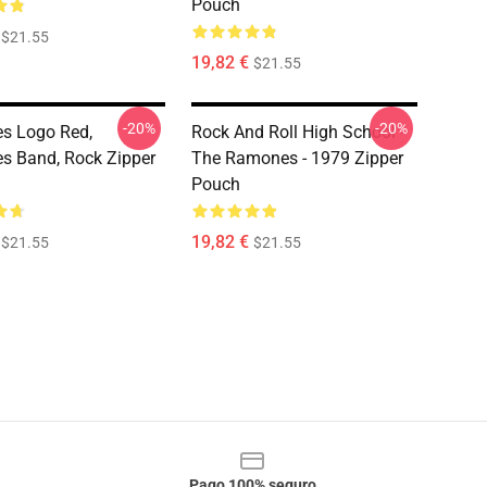
Pouch
$21.55
19,82 €
$21.55
-20%
-20%
s Logo Red,
Rock And Roll High School -
 Band, Rock Zipper
The Ramones - 1979 Zipper
Pouch
19,82 €
$21.55
$21.55
Pago 100% seguro