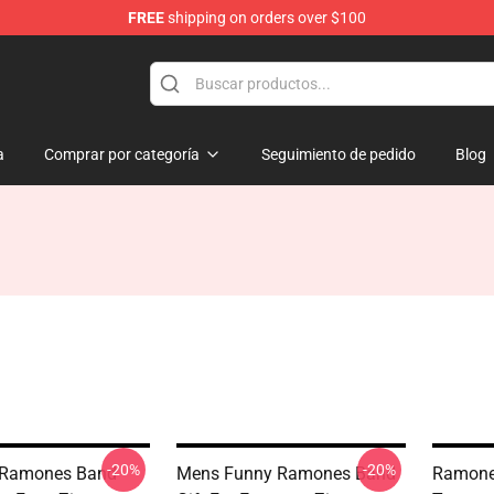
FREE
shipping on orders over $100
a
Comprar por categoría
Seguimiento de pedido
Blog
-20%
-20%
s Ramones Band
Mens Funny Ramones Band
Ramone