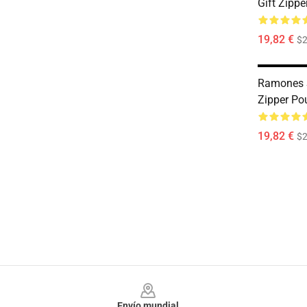
Gift Zipp
19,82 €
$2
Ramones 
Zipper Po
19,82 €
$2
Footer
Envío mundial