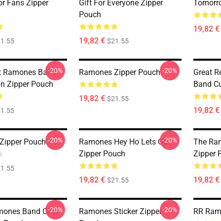
or Fans Zipper
Gift For Everyone Zipper
Tomorr
Pouch
19,82 €
19,82 €
1.55
$21.55
-20%
-20%
ft Ramones Band
Ramones Zipper Pouch
Great 
an Zipper Pouch
Band Cu
19,82 €
$21.55
19,82 €
1.55
-20%
-20%
Zipper Pouch
Ramones Hey Ho Lets Go
The Ra
Zipper Pouch
Zipper 
1.55
19,82 €
19,82 €
$21.55
-20%
-20%
mones Band Cool
Ramones Sticker Zipper
RR Ram