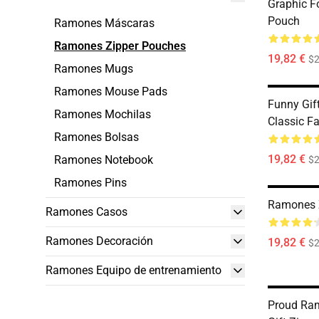
Graphic F
Pouch
Ramones Máscaras
Ramones Zipper Pouches
19,82 €
$2
Ramones Mugs
Ramones Mouse Pads
Funny Gi
Ramones Mochilas
Classic F
Ramones Bolsas
19,82 €
Ramones Notebook
$2
Ramones Pins
Ramones 
Ramones Casos
Ramones Decoración
19,82 €
$2
Ramones Equipo de entrenamiento
Proud Ra