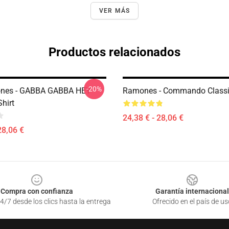
VER MÁS
Productos relacionados
-20%
nes - GABBA GABBA HEY
Ramones - Commando Classic
Shirt
24,38 € - 28,06 €
28,06 €
Compra con confianza
Garantía internacional
4/7 desde los clics hasta la entrega
Ofrecido en el país de us