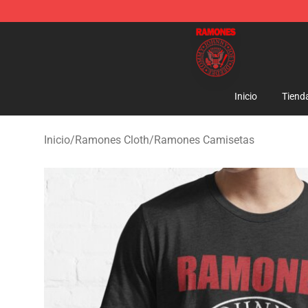
Ramones Store - Official Ramones Merchandise Shop
Inicio
Tiend
Inicio
/
Ramones Cloth
/
Ramones Camisetas