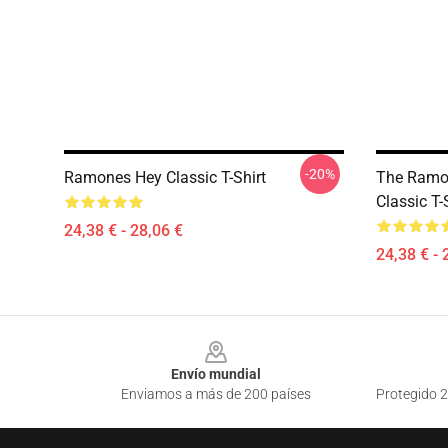
-20%
Ramones Hey Classic T-Shirt
The Ramo
Classic T-
24,38 € - 28,06 €
24,38 € - 
Footer
Envío mundial
Enviamos a más de 200 países
Protegido 2