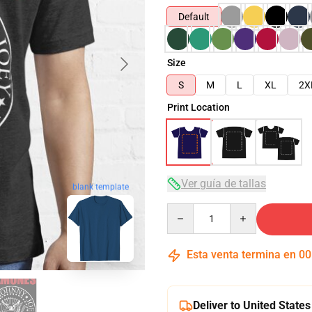
Default
Size
S
M
L
XL
2X
Print Location
Ver guía de tallas
blank template
Quantity
Esta venta termina en
00
Deliver to United States