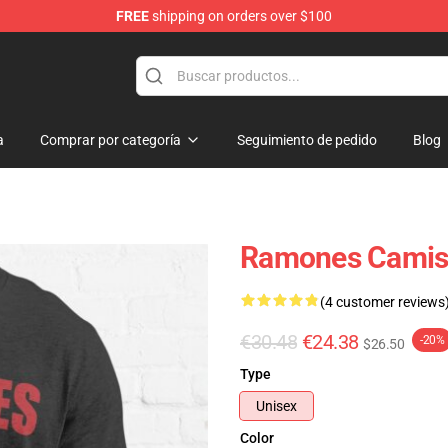
FREE
shipping on orders over $100
a
Comprar por categoría
Seguimiento de pedido
Blog
Ramones Camise
(4 customer reviews
€30.48
€24.38
-20%
$26.50
Type
Unisex
Color