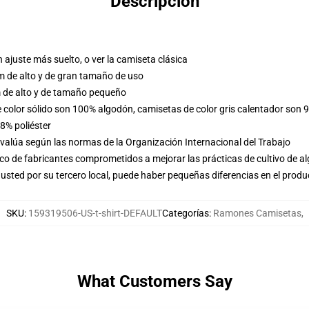
Descripción
n ajuste más suelto, o ver la camiseta clásica
m de alto y de gran tamaño de uso
 de alto y de tamaño pequeño
e color sólido son 100% algodón, camisetas de color gris calentador son 
8% poliéster
evalúa según las normas de la Organización Internacional del Trabajo
o de fabricantes comprometidos a mejorar las prácticas de cultivo de al
usted por su tercero local, puede haber pequeñas diferencias en el produ
SKU
:
159319506-US-t-shirt-DEFAULT
Categorías
:
Ramones Camisetas
,
What Customers Say