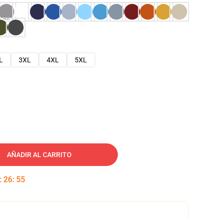
L
3XL
4XL
5XL
AÑADIR AL CARRITO
:
26
:
54